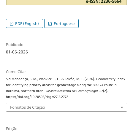
PDF (English)
Portuguese
Publicado
01-06-2026
Como Citar
Sid Mendonça, S. M., Wankler, F. L., & Falcão, M. T. (2026). Geodiversity Index
for identifying priority areas for geoheritage along the BR-174 route in
Roraima, northern Brazil.
Revista Brasileira De Geomorfologia
,
27
(2).
https://doi.org/10.20502/rbg.v27i2.2778
Fomatos de Citação
Edição