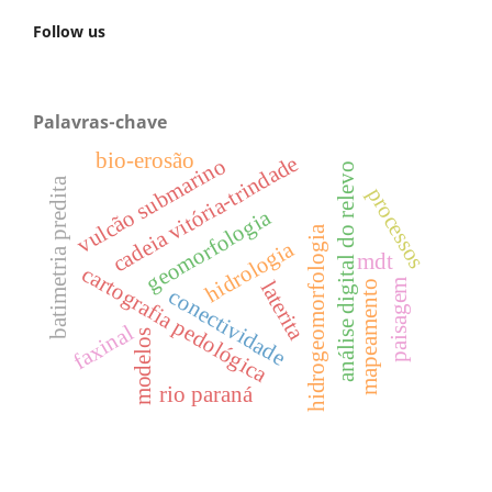
Follow us
Palavras-chave
bio-erosão
cadeia vitória-trindade
vulcão submarino
análise digital do relevo
batimetria predita
processos
geomorfologia
hidrogeomorfologia
hidrologia
mdt
cartografia pedológica
paisagem
laterita
mapeamento
conectividade
faxinal
modelos
rio paraná